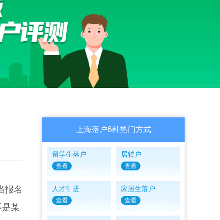
上海落户6种热门方式
留学生落户
居转户
查看
查看
当报名
人才引进
应届生落户
查看
查看
不是某