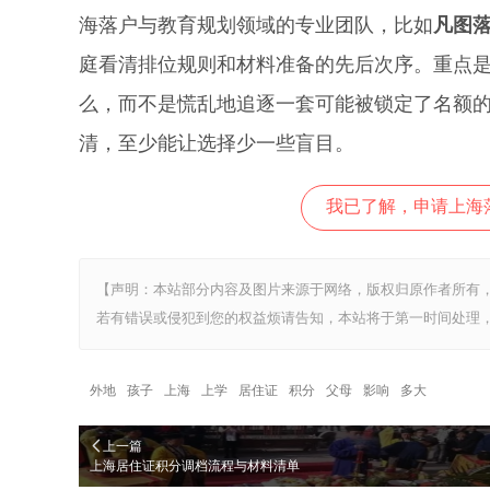
海落户与教育规划领域的专业团队，比如
凡图
庭看清排位规则和材料准备的先后次序。重点
么，而不是慌乱地追逐一套可能被锁定了名额
清，至少能让选择少一些盲目。
我已了解，申请上海
【声明：本站部分内容及图片来源于网络，版权归原作者所有
若有错误或侵犯到您的权益烦请告知，本站将于第一时间处理，
外地
孩子
上海
上学
居住证
积分
父母
影响
多大
上一篇
上海居住证积分调档流程与材料清单